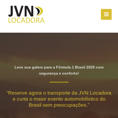
Ir
para
o
conteúdo
Leve sua galera para a Fórmula 1 Brasil 2025 com
segurança e conforto!
“Reserve agora o transporte da JVN Locadora
e curta o maior evento automobilístico do
Brasil sem preocupações.”